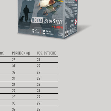
mm)
PERDIGÓN (g)
UDS. ESTUCHE
28
25
31
25
32
25
34
25
36
25
24
25
28
25
30
25
32
25