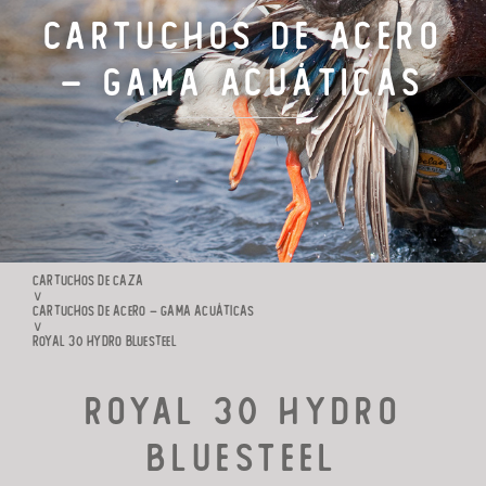
Cartuchos de Acero
CARTUCHOS DE TIRO
– Gama Acuáticas
FABRICACIÓN
FAMILIA RIO
CONTACTO
CARTUCHOS DE CAZA
∨
CARTUCHOS DE ACERO – GAMA ACUÁTICAS
∨
ROYAL 30 HYDRO BLUESTEEL
Royal 30 Hydro
BlueSteel