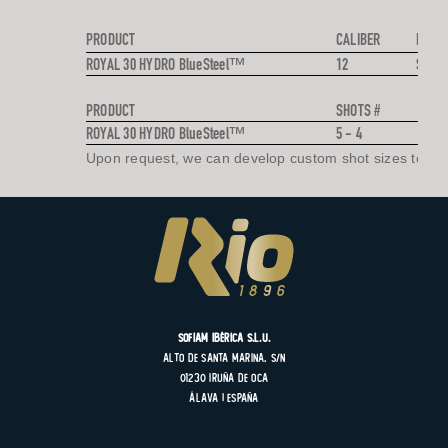
PRODUCT
CALIBER
PROJE
ROYAL 30 HYDRO BlueSteel™
12
STEE
PRODUCT
SHOTS #
ROYAL 30 HYDRO BlueSteel™
5 - 4
Upon request, we can develop custom shot sizes to mee
SOFIAM Ibérica S.L.U.
Alto de Santa Marina, s/n
01230 Iruña de Oca
Álava | España