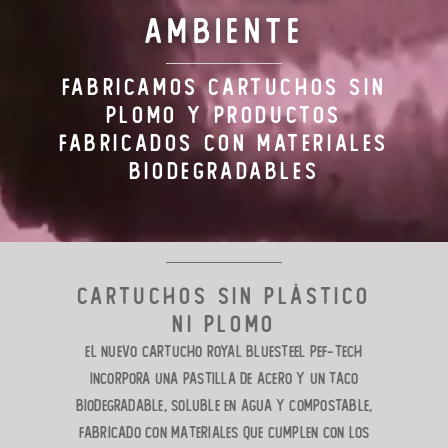
AMBIENTE
CARTUCHOS DE TIRO
FABRICAMOS CARTUCHOS SIN
FABRICACIÓN
PLOMO Y PRODUCTOS
FABRICADOS CON MATERIALES
FAMILIA RIO
BIODEGRADABLES
CONTACTO
Cartuchos sin plástico
ni plomo
El nuevo cartucho Royal Bluesteel Pef-Tech
incorpora una pastilla de acero y un taco
biodegradable, soluble en agua y compostable,
fabricado con materiales que cumplen con los