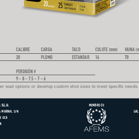
CALIBRE
CARGA
TACO
CULOTE (mm)
VAINA (
20
PLOMO
ESTANDAR
16
70
PERDIGÓN #
9 - 8 - 7.5 - 7 - 6
ber wad options or develop custom shot sizes to meet specific needs.
 S.L.U.
Membro de
 Marina, s/n
Gal
e Oca
ña