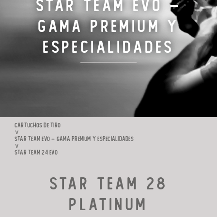
Star Team Evo –
CARTUCHOS DE TIRO
Gama Premium y
Especialidades
FABRICACIÓN
FAMILIA RIO
CONTACTO
CARTUCHOS DE TIRO
∨
STAR TEAM EVO – GAMA PREMIUM Y ESPECIALIDADES
∨
STAR TEAM 24 EVO
STAR TEAM 28
PLATINUM