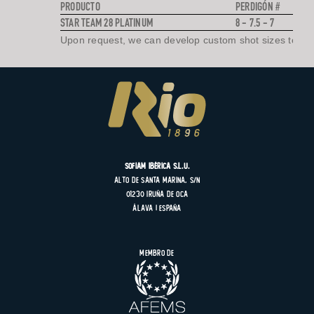
PRODUCTO
PERDIGÓN #
STAR TEAM 28 PLATINUM
8 - 7.5 - 7
Upon request, we can develop custom shot sizes to mee
SOFIAM Ibérica S.L.U.
Alto de Santa Marina, s/n
01230 Iruña de Oca
Álava | España
Membro de