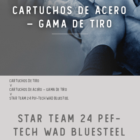
Cartuchos de Acero
CARTUCHOS DE TIRO
– Gama de Tiro
FABRICACIÓN
FAMILIA RIO
CONTACTO
CARTUCHOS DE TIRO
∨
CARTUCHOS DE ACERO – GAMA DE TIRO
∨
STAR TEAM 24 PEF-TECH WAD BLUESTEEL
Star Team 24 Pef-
Tech Wad BlueSteel