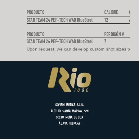
PRODUCTO
CALIBRE
CARG
STAR TEAM 24 PEF-TECH WAD BlueSteel
12
ACER
PRODUCTO
PERDIGÓN #
STAR TEAM 24 PEF-TECH WAD BlueSteel
7
Upon request, we can develop custom shot sizes to mee
SOFIAM Ibérica S.L.U.
Alto de Santa Marina, s/n
01230 Iruña de Oca
Álava | España